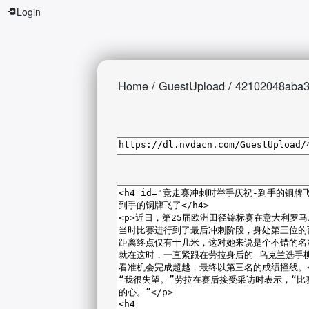
Login
Home
/
GuestUpload
/
42102048aba3