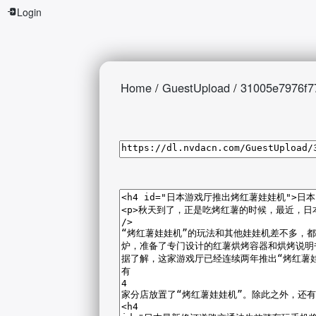
Login
Home
/
GuestUpload
/
31005e7976f7