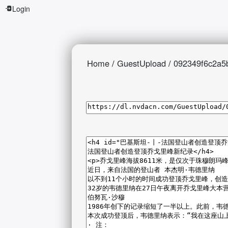
Login
Home
/
GuestUpload
/
092349f6c2a5